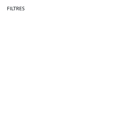
La boutique
FILTRES
En
Asie