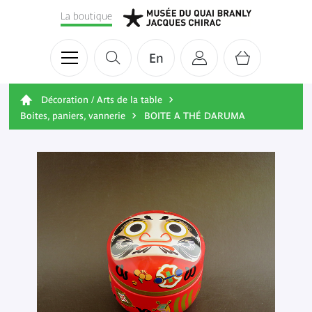
La boutique
En
Décoration / Arts de la table
Boites, paniers, vannerie
BOITE A THÉ DARUMA