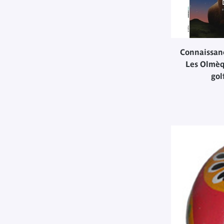
Connaissanc
Les Olmèqu
gol