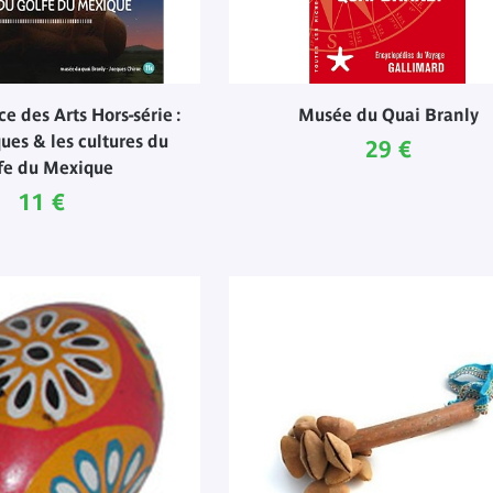
e des Arts Hors-série :
Musée du Quai Branly
es & les cultures du
Prix ​​actuel
29 €
fe du Mexique
Prix ​​actuel
11 €