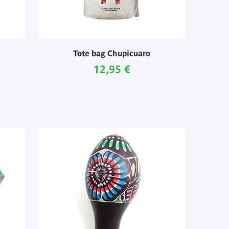
Tote bag Chupicuaro
Prix ​​actuel
12,95 €