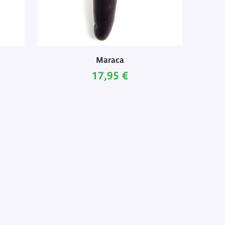
Maraca
Prix ​​actuel
17,95 €