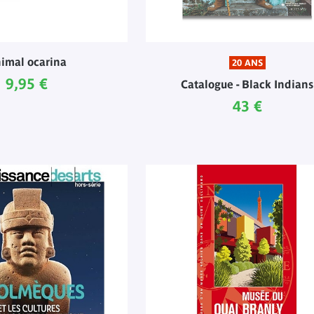
imal ocarina
20 ANS
Prix ​​actuel
9,95 €
Catalogue - Black Indians
Prix ​​actuel
43 €