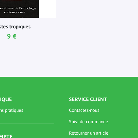
stes tropiques
Prix ​​actuel
9 €
IQUE
SERVICE CLIENT
ns pratiques
Contactez-nous
Suivi de commande
Retourner un article
MPTE