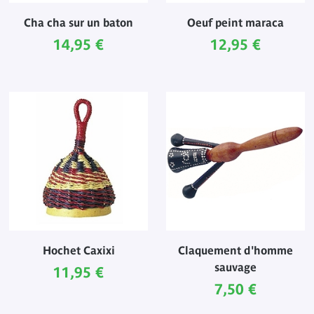
Cha cha sur un baton
Oeuf peint maraca
Prix ​​actuel
Prix ​​actuel
14,95 €
12,95 €
Hochet Caxixi
Claquement d'homme
sauvage
Prix ​​actuel
11,95 €
Prix ​​actuel
7,50 €