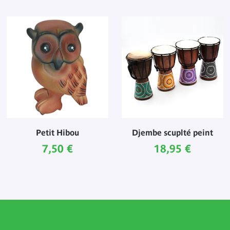
Petit Hibou
Djembe scuplté peint
Prix ​​actuel
Prix ​​actuel
7,50 €
18,95 €