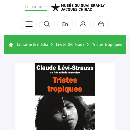
La boutique
En
Librairie & média
Livres Généraux
Tristes tropiques