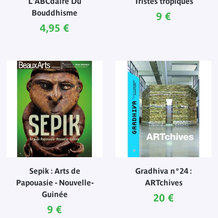
L'ABCdaire Du
Tristes tropiques
Bouddhisme
Prix ​​actuel
9 €
Prix ​​actuel
4,95 €
Sepik : Arts de
Gradhiva n°24 :
Papouasie - Nouvelle-
ARTchives
Guinée
Prix ​​actuel
20 €
Prix ​​actuel
9 €