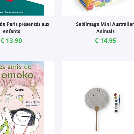
de Paris présentés aux
Sablimage Mini Australia
enfants
Animals
Current price
Current price
€ 13.90
€ 14.95