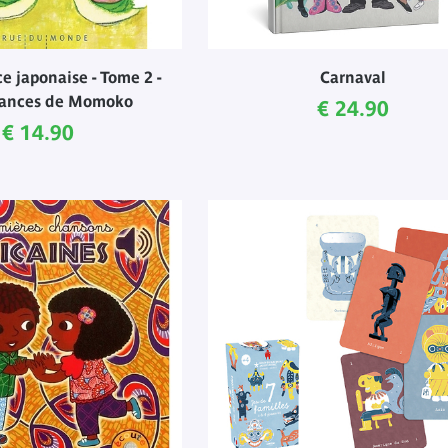
 japonaise - Tome 2 -
Carnaval
cances de Momoko
Current price
€ 24.90
Current price
€ 14.90