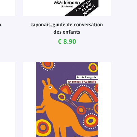
n
Japonais, guide de conversation
des enfants
Current price
€ 8.90