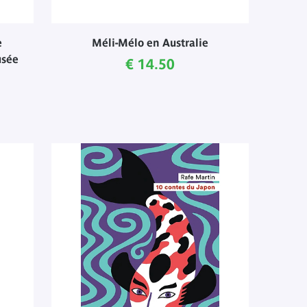
e
Méli-Mélo en Australie
usée
Current price
€ 14.50