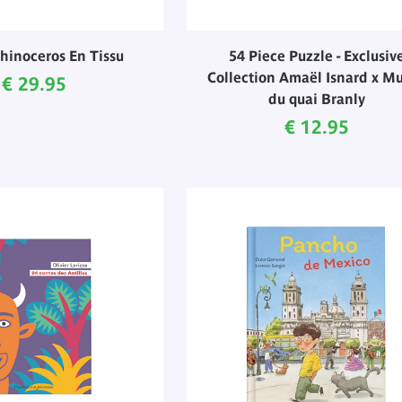
hinoceros En Tissu
54 Piece Puzzle - Exclusiv
Collection Amaël Isnard x M
Current price
€ 29.95
du quai Branly
Current price
€ 12.95