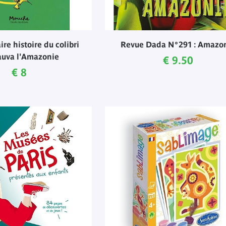
re histoire du colibri
Revue Dada N°291 : Amazo
auva l'Amazonie
Current price
€ 9.50
Current price
€ 8