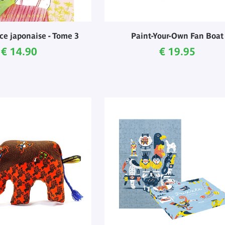
e japonaise - Tome 3
Paint-Your-Own Fan Boat
Current price
Current price
€ 14.90
€ 19.95