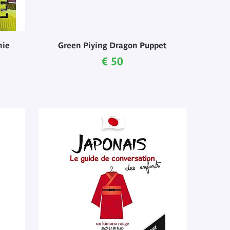
nie
Green Piying Dragon Puppet
Current price
€ 50