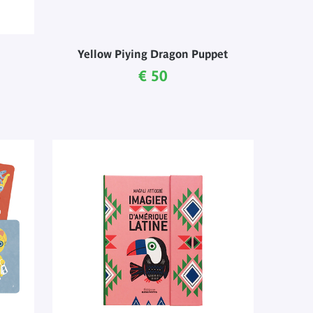
Yellow Piying Dragon Puppet
Current price
€ 50