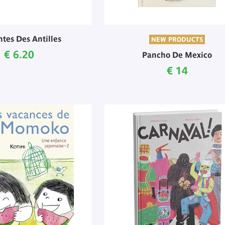
ntes Des Antilles
NEW PRODUCTS
Current price
€ 6.20
Pancho De Mexico
Current pric
€ 14