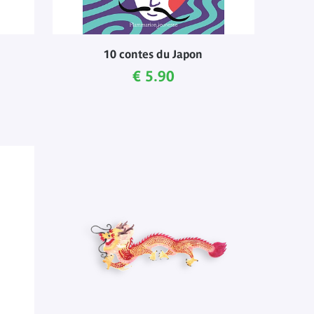
10 contes du Japon
Current price
€ 5.90
e