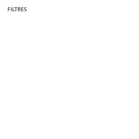
La boutique
FILTRES
En
Librairie & média