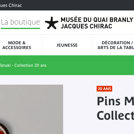
ques Chirac
La boutique
MODE &
DÉCORATION /
JEUNESSE
ACCESSOIRES
ARTS DE LA TAB
Tanuki - Collection 20 ans
20 ANS
Pins M
Collec