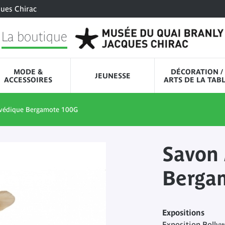
ques Chirac
La boutique
MODE &
DÉCORATION /
JEUNESSE
ACCESSOIRES
ARTS DE LA TAB
védique Bergamote 100G
Savon
Berga
Expositions
Exposition Bolly