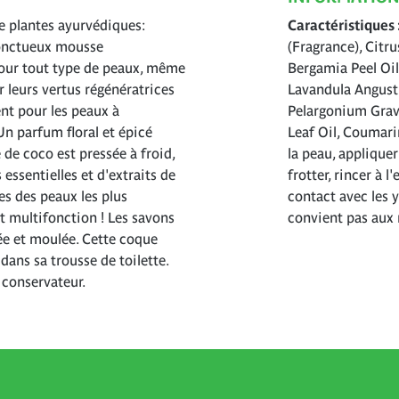
e plantes ayurvédiques:
Caractéristiques
 onctueux mousse
(Fragrance), Citr
pour tout type de peaux, même
Bergamia Peel Oil
r leurs vertus régénératrices
Lavandula Angusti
nt pour les peaux à
Pelargonium Grav
Un parfum floral et épicé
Leaf Oil, Coumari
de coco est pressée à froid,
la peau, applique
essentielles et d'extraits de
frotter, rincer à
es des peaux les plus
contact avec les 
t multifonction ! Les savons
convient pas aux 
ée et moulée. Cette coque
dans sa trousse de toilette.
 conservateur.