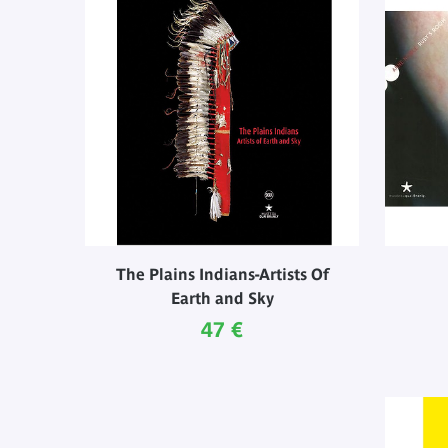
The Plains Indians-Artists Of
Earth and Sky
Prix ​​actuel
47 €