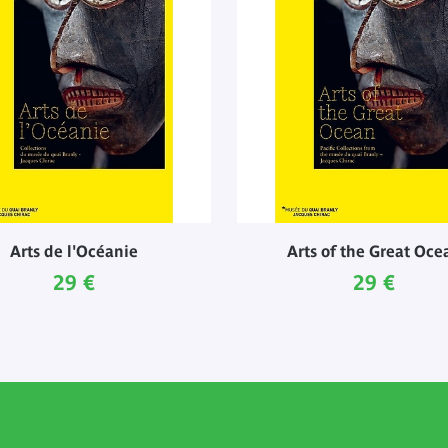
Arts de l'Océanie
Arts of the Great Oce
Prix ​​actuel
Prix ​​actue
29 €
29 €