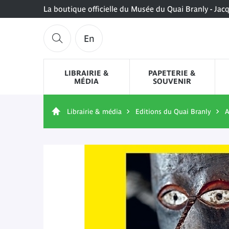
La boutique officielle du Musée du Quai Branly - Jac
En
LIBRAIRIE &
PAPETERIE &
MÉDIA
SOUVENIR
Librairie & média
Editions du Quai Branly
A