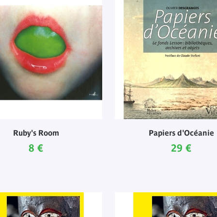
Ruby's Room
Papiers d'Océanie
Prix ​​actuel
Prix ​​actue
8 €
29 €