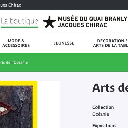
ques Chirac
La boutique
MODE &
DÉCORATION /
JEUNESSE
ACCESSOIRES
ARTS DE LA TAB
rts de l'Océanie
Arts d
Collection
Océanie
Expositions