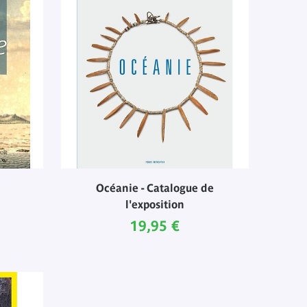
Océanie - Catalogue de
l'exposition
l
Prix ​​actuel
19,95 €