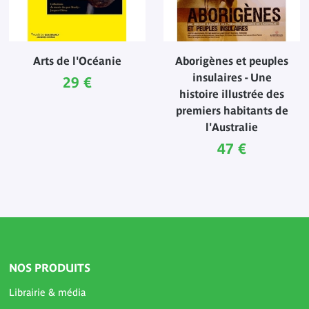
Arts de l'Océanie
Aborigènes et peuples
insulaires - Une
Prix ​​actuel
29 €
histoire illustrée des
premiers habitants de
l'Australie
Prix ​​actuel
47 €
NOS PRODUITS
Librairie & média