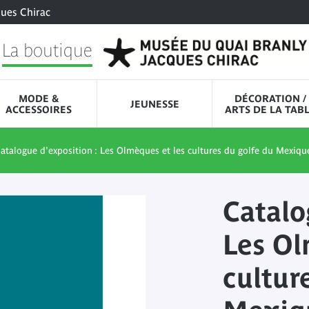
ques Chirac
La boutique
MODE &
DÉCORATION /
JEUNESSE
ACCESSOIRES
ARTS DE LA TAB
atalogue d'exposition : Les Olmèques et les cultures du golfe du Mexiqu
Catalo
Les Ol
cultur