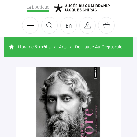
La boutique
En
Librairie & média
Arts
De L'aube Au Crepuscule