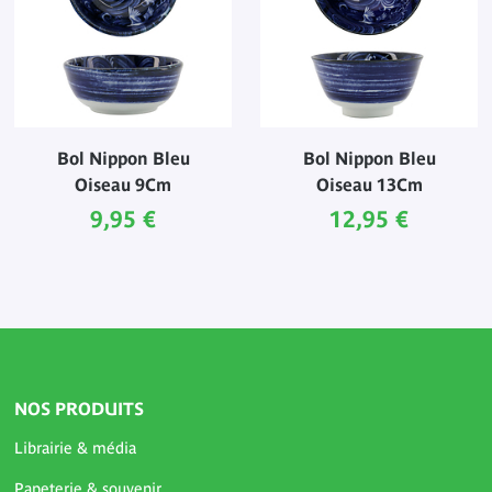
Bol Nippon Bleu
Bol Nippon Bleu
Oiseau 9Cm
Oiseau 13Cm
Prix ​​actuel
Prix ​​actuel
9,95 €
12,95 €
NOS PRODUITS
Librairie & média
Papeterie & souvenir