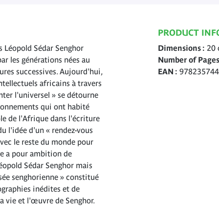
PRODUCT INF
is Léopold Sédar Senghor
Dimensions
20 
ar les générations nées au
Number of Page
ures successives. Aujourd'hui,
EAN
978235744
tellectuels africains à travers
nter l'universel » se détourne
tionnements qui ont habité
ôle de l'Afrique dans l'écriture
u l'idée d'un « rendez-vous
avec le reste du monde pour
gue a pour ambition de
e Léopold Sédar Senghor mais
nsée senghorienne » constitué
ographies inédites et de
 vie et l'œuvre de Senghor.