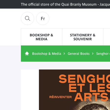
The official store of the Quai Branly Museum - Jacqu
Fr
BOOKSHOP &
STATIONERY &
MEDIA
SOUVENIR
Bookshop & Media
General Books
Senghor e