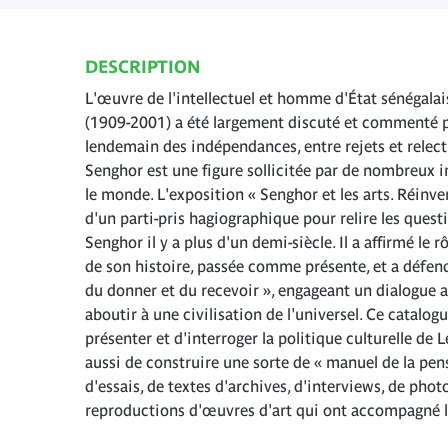
DESCRIPTION
L'œuvre de l'intellectuel et homme d'État sénégala
(1909-2001) a été largement discuté et commenté p
lendemain des indépendances, entre rejets et relect
Senghor est une figure sollicitée par de nombreux in
le monde. L'exposition « Senghor et les arts. Réinve
d'un parti-pris hagiographique pour relire les ques
Senghor il y a plus d'un demi-siècle. Il a affirmé le r
de son histoire, passée comme présente, et a défend
du donner et du recevoir », engageant un dialogue 
aboutir à une civilisation de l'universel. Ce catalo
présenter et d'interroger la politique culturelle d
aussi de construire une sorte de « manuel de la pe
d'essais, de textes d'archives, d'interviews, de phot
reproductions d'œuvres d'art qui ont accompagné la