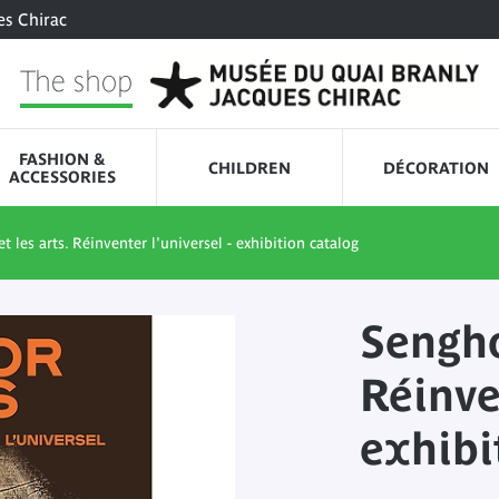
es Chirac
The shop
FASHION &
CHILDREN
DÉCORATION
ACCESSORIES
t les arts. Réinventer l'universel - exhibition catalog
Sengho
Réinve
exhibi